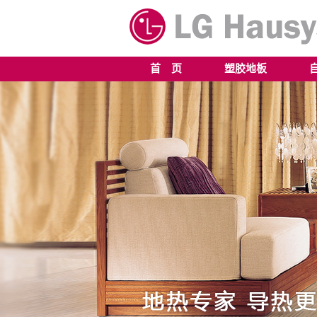
首 页
塑胶地板